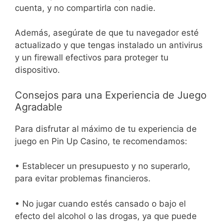
cuenta, y no compartirla con nadie.
Además, asegúrate de que tu navegador esté
actualizado y que tengas instalado un antivirus
y un firewall efectivos para proteger tu
dispositivo.
Consejos para una Experiencia de Juego
Agradable
Para disfrutar al máximo de tu experiencia de
juego en Pin Up Casino, te recomendamos:
• Establecer un presupuesto y no superarlo,
para evitar problemas financieros.
• No jugar cuando estés cansado o bajo el
efecto del alcohol o las drogas, ya que puede