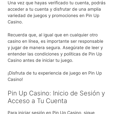
Una vez que hayas verificado tu cuenta, podrás
acceder a tu cuenta y disfrutar de una amplia
variedad de juegos y promociones en Pin Up
Casino.
Recuerda que, al igual que en cualquier otro
casino en línea, es importante ser responsable
y jugar de manera segura. Asegúrate de leer y
entender las condiciones y políticas de Pin Up
Casino antes de iniciar tu juego.
¡Disfruta de tu experiencia de juego en Pin Up
Casino!
Pin Up Casino: Inicio de Sesión y
Acceso a Tu Cuenta
Para iniciar sesión en Pin Up Casino, sigue