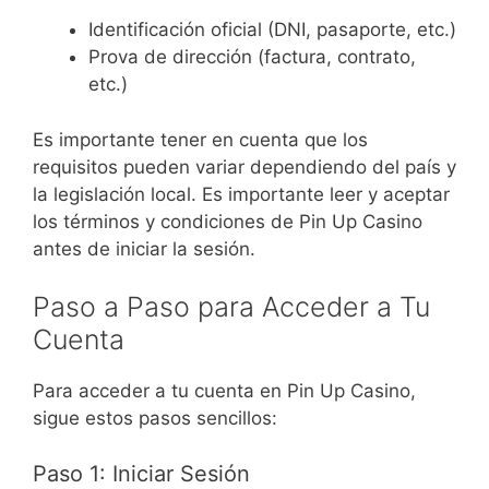
Identificación oficial (DNI, pasaporte, etc.)
Prova de dirección (factura, contrato,
etc.)
Es importante tener en cuenta que los
requisitos pueden variar dependiendo del país y
la legislación local. Es importante leer y aceptar
los términos y condiciones de Pin Up Casino
antes de iniciar la sesión.
Paso a Paso para Acceder a Tu
Cuenta
Para acceder a tu cuenta en Pin Up Casino,
sigue estos pasos sencillos:
Paso 1: Iniciar Sesión