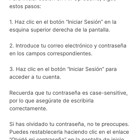
estos pasos:
1. Haz clic en el botón “Iniciar Sesión” en la
esquina superior derecha de la pantalla.
2. Introduce tu correo electrónico y contraseña
en los campos correspondientes.
3. Haz clic en el botón “Iniciar Sesión” para
acceder a tu cuenta.
Recuerda que tu contraseña es case-sensitive,
por lo que asegúrate de escribirla
correctamente.
Si has olvidado tu contraseña, no te preocupes.
Puedes restablecerla haciendo clic en el enlace
“Olvidé mi contraseña” en la pantalla de inicio