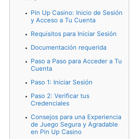
Pin Up Casino: Inicio de Sesión
y Acceso a Tu Cuenta
Requisitos para Iniciar Sesión
Documentación requerida
Paso a Paso para Acceder a Tu
Cuenta
Paso 1: Iniciar Sesión
Paso 2: Verificar tus
Credenciales
Consejos para una Experiencia
de Juego Segura y Agradable
en Pin Up Casino