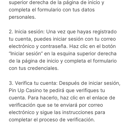
superior derecha de la página de inicio y
completa el formulario con tus datos
personales.
2. Inicia sesión: Una vez que hayas registrado
tu cuenta, puedes iniciar sesión con tu correo
electrónico y contraseña. Haz clic en el botón
“Iniciar sesión” en la esquina superior derecha
de la página de inicio y completa el formulario
con tus credenciales.
3. Verifica tu cuenta: Después de iniciar sesión,
Pin Up Casino te pedirá que verifiques tu
cuenta. Para hacerlo, haz clic en el enlace de
verificación que se te enviará por correo
electrónico y sigue las instrucciones para
completar el proceso de verificación.