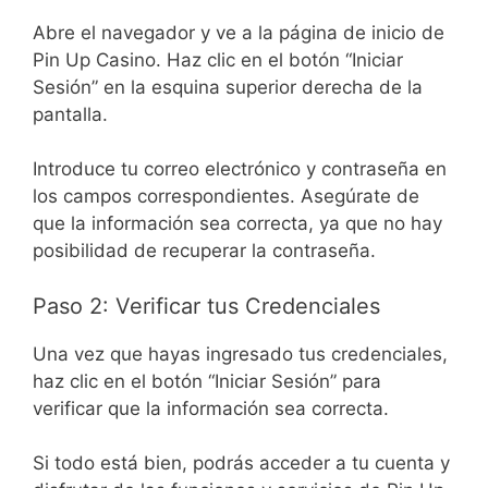
Abre el navegador y ve a la página de inicio de
Pin Up Casino. Haz clic en el botón “Iniciar
Sesión” en la esquina superior derecha de la
pantalla.
Introduce tu correo electrónico y contraseña en
los campos correspondientes. Asegúrate de
que la información sea correcta, ya que no hay
posibilidad de recuperar la contraseña.
Paso 2: Verificar tus Credenciales
Una vez que hayas ingresado tus credenciales,
haz clic en el botón “Iniciar Sesión” para
verificar que la información sea correcta.
Si todo está bien, podrás acceder a tu cuenta y